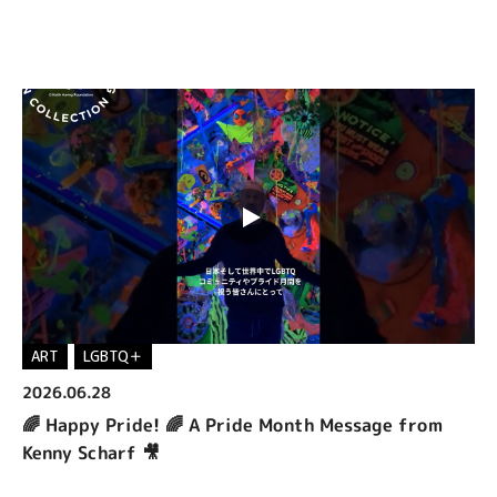
MENU
EN
ART
LGBTQ＋
2026.06.28
🌈 Happy Pride! 🌈 A Pride Month Message from
Kenny Scharf 🎥