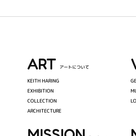
ART
アートについて
KEITH HARING
G
EXHIBITION
M
COLLECTION
L
ARCHITECTURE
MISSION