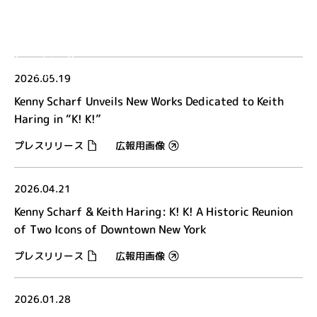
MENU
EN
2026.05.19
Kenny Scharf Unveils New Works Dedicated to Keith
Haring in “K! K!”
プレスリリース
広報用画像
2026.04.21
Kenny Scharf & Keith Haring: K! K! A Historic Reunion
of Two Icons of Downtown New York
プレスリリース
広報用画像
2026.01.28